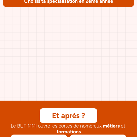
Choisis ta spécialisation en 2ème année
1A
Tronc commun
2A
2A
2A
Stratégie de 
Développement web
Création numérique
communication
3A
3A
3A
Stratégie de 
Développement web
Création numérique
communication
Et après ?
Le BUT MMI ouvre les portes de nombreux 
métiers
 et 
formations