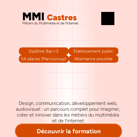
Diplôme Bac+3
Établissement public
54 places (Parcoursup)
Alternance possible
Deviens
acteur
du
numérique
avec
le
BUT
MMI
à
Castres
Design, communication, développement web, 
audiovisuel : un parcours complet pour imaginer, 
créer et innover dans les métiers du multimédia 
et de l’internet.
Découvrir la formation