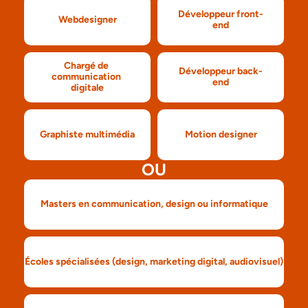
Développeur front-
Webdesigner
end
Chargé de 
Développeur back-
communication 
end
digitale
Graphiste multimédia
Motion designer
OU
Masters en communication, design ou informatique
Écoles spécialisées (design, marketing digital, audiovisuel)