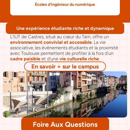
Écoles d'ingénieur du numérique
Une expérience étudiante riche et dynamique
L’IUT de Castres, situé au cœur du Tarn, offre un 
environnement convivial et accessible
. La vie 
associative, les événements étudiants et la proximité 
avec Toulouse permettent de profiter à la fois d’un 
cadre paisible
 et d’une 
vie culturelle riche
.
En savoir + sur le campus
Foire Aux Questions